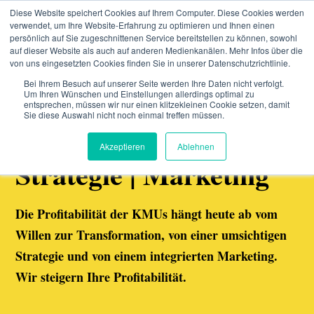
SKIP
TO
Diese Website speichert Cookies auf Ihrem Computer. Diese Cookies werden
CONTENT
verwendet, um Ihre Website-Erfahrung zu optimieren und Ihnen einen
Toggle
persönlich auf Sie zugeschnittenen Service bereitstellen zu können, sowohl
Menu
auf dieser Website als auch auf anderen Medienkanälen. Mehr Infos über die
von uns eingesetzten Cookies finden Sie in unserer Datenschutzrichtlinie.
Bei Ihrem Besuch auf unserer Seite werden Ihre Daten nicht verfolgt.
Angebot
Toggle
Um Ihren Wünschen und Einstellungen allerdings optimal zu
children
entsprechen, müssen wir nur einen klitzekleinen Cookie setzen, damit
Wir steigern die Profitabilität von KMUs
for
Sie diese Auswahl nicht noch einmal treffen müssen.
Über uns
Toggle
Angebot
Transformation |
children
for
Referenzen
Akzeptieren
Ablehnen
Über
Strategie | Marketing
uns
Blog
Die Profitabilität der KMUs hängt heute ab vom
Willen zur Transformation, von einer umsichtigen
Strategie und von einem integrierten Marketing.
Wir steigern Ihre Profitabilität.