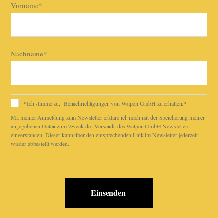
Vorname
*
Nachname
*
*Ich stimme zu, Benachrichtigungen von Walpen GmbH zu erhalten.
*
Mit meiner Anmeldung zum Newsletter erkläre ich mich mit der Speicherung meiner
angegebenen Daten zum Zweck des Versands des Walpen GmbH Newsletters
einverstanden. Dieser kann über den entsprechenden Link im Newsletter jederzeit
wieder abbestellt werden.