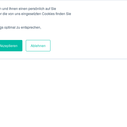
 und Ihnen einen persönlich auf Sie
Blog
ngebot
Über uns
Referenzen
Toggle
Toggle
r die von uns eingesetzten Cookies finden Sie
children
children
for
for
Angebot
Über
gs optimal zu entsprechen,
uns
Akzeptieren
Ablehnen