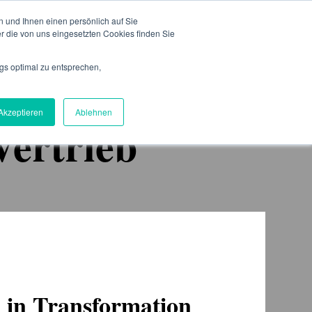
 und Ihnen einen persönlich auf Sie
Blog
ngebot
Über uns
Referenzen
Toggle
Toggle
r die von uns eingesetzten Cookies finden Sie
children
children
for
for
Angebot
Über
gs optimal zu entsprechen,
uns
Akzeptieren
Ablehnen
Vertrieb
 in Transformation