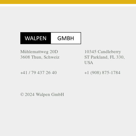
Mühlemattweg 20D
10345 Candleberry
3608 Thun, Schweiz
ST Parkland, FL 330,
USA
+41 / 79 437 26 40
+1 (908) 875-1784
© 2024 Walpen GmbH